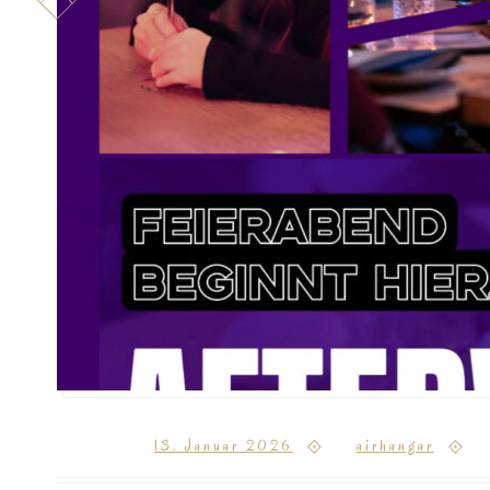
Posted on
13. Januar 2026
by
airhangar
i