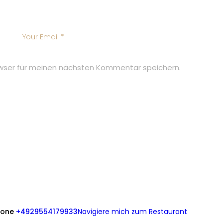
wser für meinen nächsten Kommentar speichern.
hone
+4929554179933
Navigiere mich zum Restaurant