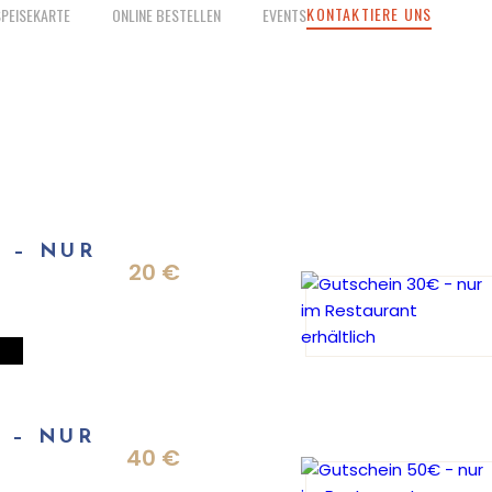
KONTAKTIERE UNS
SPEISEKARTE
ONLINE BESTELLEN
EVENTS
 – NUR
20
€
T
 – NUR
40
€
T