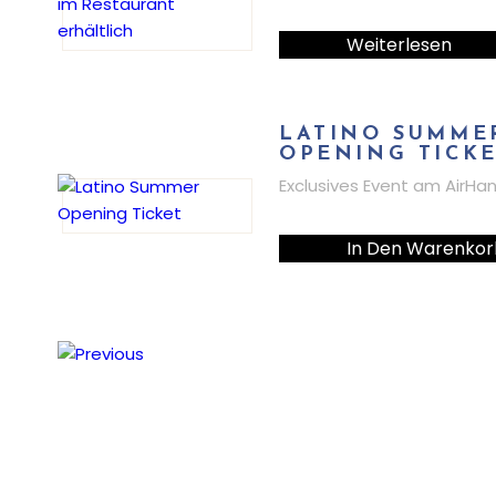
Weiterlesen
LATINO SUMME
OPENING TICK
Exclusives Event am AirHa
In Den Warenkor