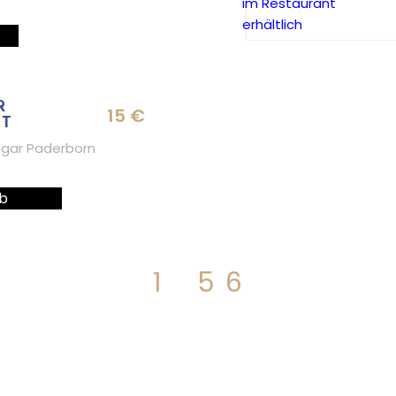
R
15
€
ET
ngar Paderborn
b
1
…
5
6
7