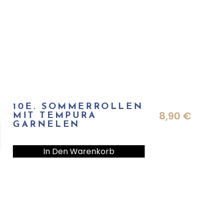
10E. SOMMERROLLEN
8,90
€
MIT TEMPURA
GARNELEN
In Den Warenkorb