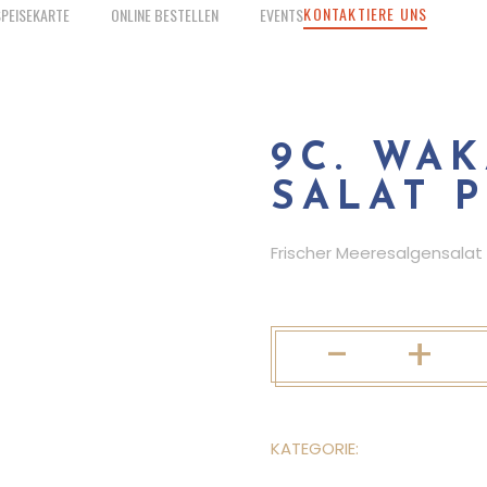
KONTAKTIERE UNS
SPEISEKARTE
ONLINE BESTELLEN
EVENTS
9C. WA
SALAT 
Frischer Meeresalgensala
-
+
KATEGORIE:
Vorspeisen