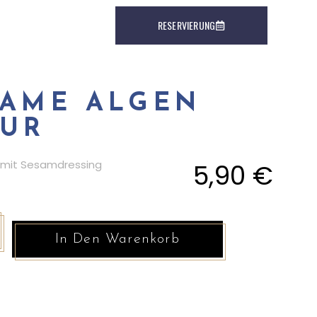
RESERVIERUNG
KAME ALGEN
PUR
t mit Sesamdressing
5,90
€
In Den Warenkorb