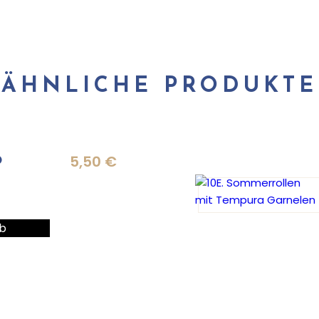
ÄHNLICHE PRODUKTE
5,50
€
O
b