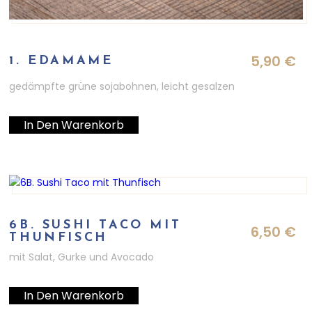
5,90
€
1. EDAMAME
gedämpfte grüne sojabohnen, leicht gesalzen
In Den Warenkorb
6B. SUSHI TACO MIT
6,50
€
THUNFISCH
mit Salat, Gurke und Avocado
In Den Warenkorb