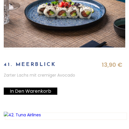
13,90
€
41. MEERBLICK
Zarter Lachs mit cremiger Avocado
In Den Warenkorb