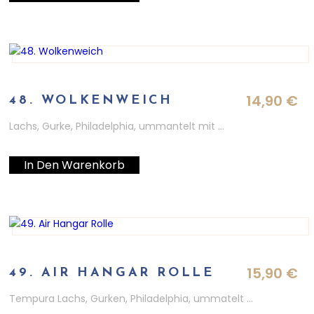
14,90
€
48. WOLKENWEICH
Lachs, Gurke, Philadelphia, ummantelt mit …
In Den Warenkorb
15,90
€
49. AIR HANGAR ROLLE
Tempura Lachs, Gurken, Philadelphia, ummatelt …